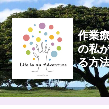
Skip
to
content
作業療
の私
る方