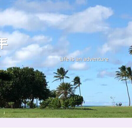
年
す
Life is an adventure