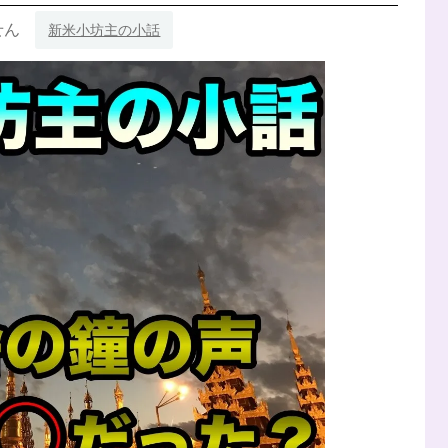
せん
新米小坊主の小話