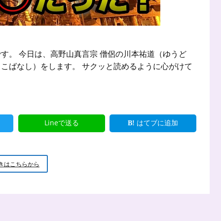
す。 今日は、高野山真言宗 僧侶の川本祐道（ゆうど
こばなし）をします。 サクッと読めるように心がけて
Lineで送る
はてブに追加
新
きはこちらから
米
小
坊
主
の
小