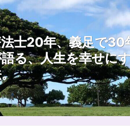
法士20年、義足で30
が語る、人生を幸せに
法。