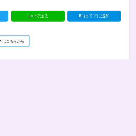
Lineで送る
はてブに追加
新
きはこちらから
米
小
坊
主
の
小
話
教
育
こ
そ
国
の
基
本
と