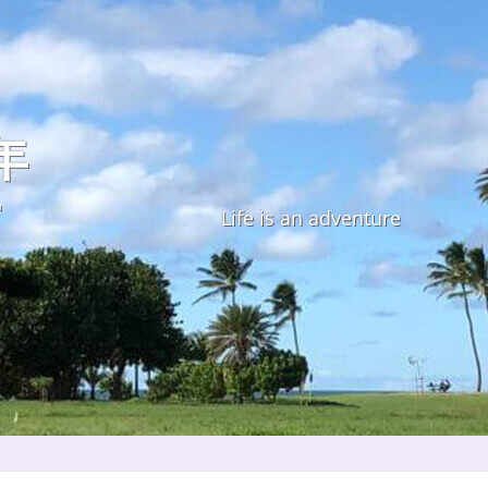
年
す
Life is an adventure