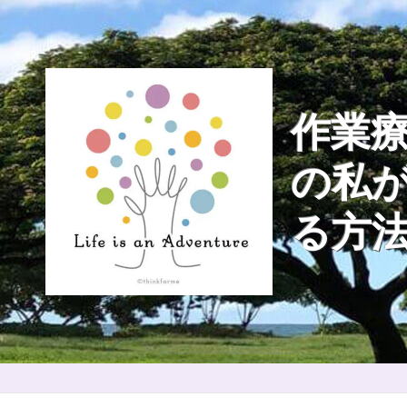
Skip
to
content
作業療
の私
る方