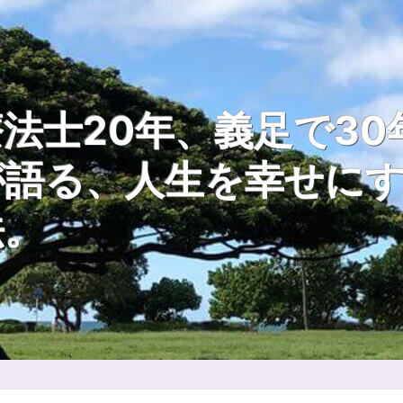
法士20年、義足で30
が語る、人生を幸せに
法。