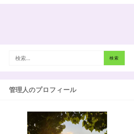
体
の
健
康】
免
疫
力
と
は？
検
｜
免
索
疫
の
:
仕
組
管理人のプロフィール
み
（自
然
免
疫
編）