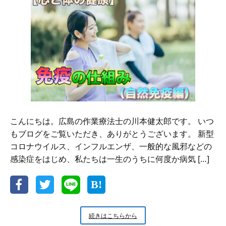
の
仕
組
み
（獲
得
免
疫
編）
こんにちは。広島の作業療法士の川本健太郎です。 いつ
もブログをご覧いただき、ありがとうございます。 新型
コロナウイルス、インフルエンザ、一般的な風邪などの
感染症をはじめ、私たちは一生のうちに何度か病気 […]
【心
続きはこちらから
と