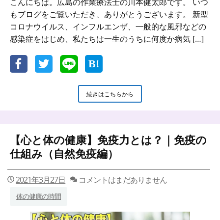
こんにちは。広島の作業療法士の川本健太郎です。 いつ
もブログをご覧いただき、ありがとうございます。 新型
コロナウイルス、インフルエンザ、一般的な風邪などの
感染症をはじめ、私たちは一生のうちに何度か病気 […]
【心
続きはこちらから
と
体
の
健
【心と体の健康】免疫力とは？｜免疫の
康】
免
仕組み（自然免疫編）
疫
力
と
2021年3月27日
コメントはまだありません
は？
体の健康の時間
｜
免
疫