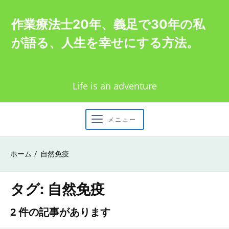
Skip
作業療法士20年、義足で30年の私
to
が語る、人生を幸せにする方法。
content
Life is an adventure
メニュー
ホーム
自然免疫
タグ:
自然免疫
2 件の記事があります