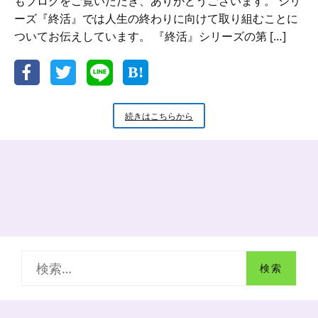
もブログをご覧いただき、ありがとうございます。 シリ
ーズ『終活』では人生の終わりに向けて取り組むことに
ついてお伝えしています。 『終活』シリーズの第 […]
『終
続きはこちらから
活』
で
揺
れ
る
お
墓
の
あ
り
検
方
索
: