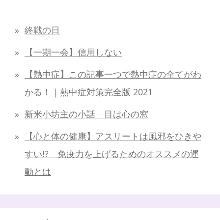
終戦の日
【一期一会】信用しない
【熱中症】この記事一つで熱中症の全てがわ
かる！｜熱中症対策完全版 2021
新米小坊主の小話 目は心の窓
【心と体の健康】アスリートは風邪をひきや
すい!? 免疫力を上げるためのオススメの運
動とは