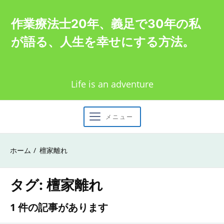
Skip
作業療法士20年、義足で30年の私
to
が語る、人生を幸せにする方法。
content
Life is an adventure
メニュー
ホーム
檀家離れ
タグ:
檀家離れ
1 件の記事があります