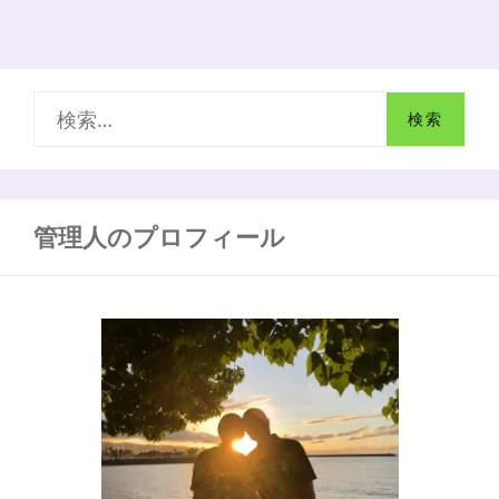
と
松
葉
杖
を
検
使
い
索
分
け
:
る
管理人のプロフィール