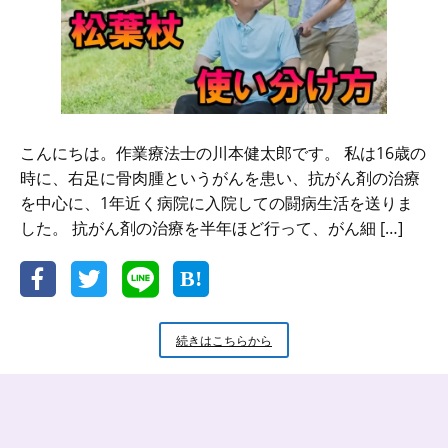
こんにちは。作業療法士の川本健太郎です。 私は16歳の
時に、右足に骨肉腫というがんを患い、抗がん剤の治療
を中心に、1年近く病院に入院しての闘病生活を送りま
した。 抗がん剤の治療を半年ほど行って、がん細 […]
義
続きはこちらから
足
と
車
い
す