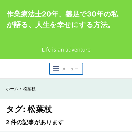
Skip
作業療法士20年、義足で30年の私
to
が語る、人生を幸せにする方法。
content
Life is an adventure
メニュー
ホーム
松葉杖
タグ:
松葉杖
2 件の記事があります