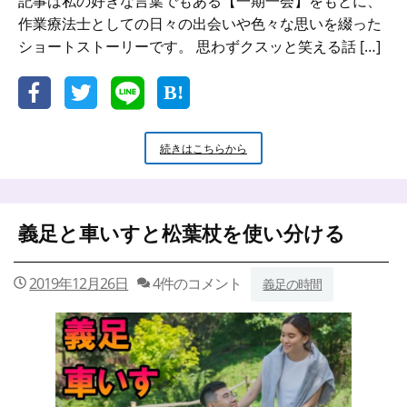
記事は私の好きな言葉でもある【一期一会】をもとに、
作業療法士としての日々の出会いや色々な思いを綴った
ショートストーリーです。 思わずクスッと笑える話 […]
【一
続きはこちらから
期
一
会】
こ
義足と車いすと松葉杖を使い分ける
れ
も
個
2019年12月26日
4件のコメント
義足の時間
性
で
す