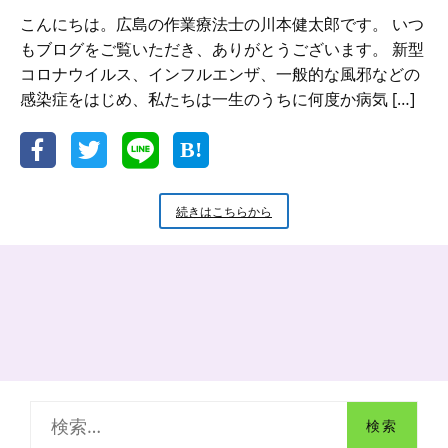
こんにちは。広島の作業療法士の川本健太郎です。 いつ
もブログをご覧いただき、ありがとうございます。 新型
コロナウイルス、インフルエンザ、一般的な風邪などの
感染症をはじめ、私たちは一生のうちに何度か病気 […]
【心
続きはこちらから
と
体
の
健
康】
免
疫
力
と
は？
検
｜
免