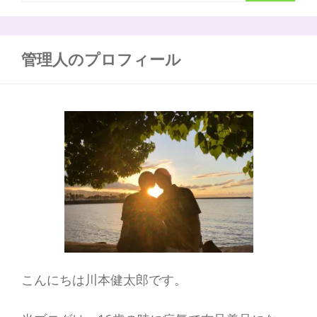
索
疫
の
:
仕
組
管理人のプロフィール
み
（自
然
免
疫
編）
こんにちは川本健太郎です。