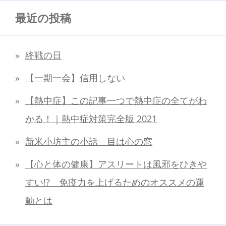
最近の投稿
終戦の日
【一期一会】信用しない
【熱中症】この記事一つで熱中症の全てがわ
かる！｜熱中症対策完全版 2021
新米小坊主の小話 目は心の窓
【心と体の健康】アスリートは風邪をひきや
すい!? 免疫力を上げるためのオススメの運
動とは