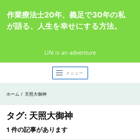
Skip
作業療法士20年、義足で30年の私
to
が語る、人生を幸せにする方法。
content
Life is an adventure
メニュー
ホーム
天照大御神
タグ:
天照大御神
1 件の記事があります