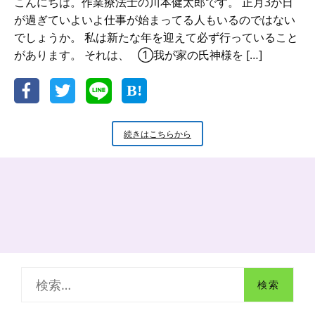
こんにちは。作業療法士の川本健太郎です。 正月3が日
が過ぎていよいよ仕事が始まってる人もいるのではない
でしょうか。 私は新たな年を迎えて必ず行っていること
があります。 それは、 ①我が家の氏神様を […]
お
続きはこちらから
正
月
に
行
う
こ
と
神
社
と
検
お
墓
索
参