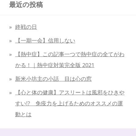
最近の投稿
終戦の日
【一期一会】信用しない
【熱中症】この記事一つで熱中症の全てがわ
かる！｜熱中症対策完全版 2021
新米小坊主の小話 目は心の窓
【心と体の健康】アスリートは風邪をひきや
すい!? 免疫力を上げるためのオススメの運
動とは