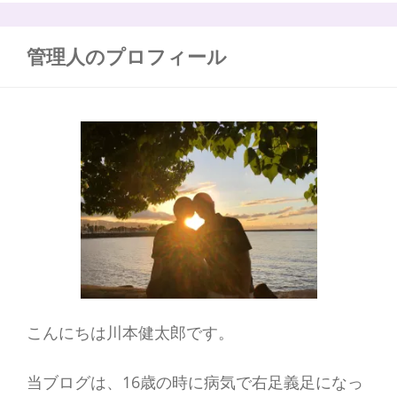
の
:
仕
組
管理人のプロフィール
み
（獲
得
免
疫
編）
こんにちは川本健太郎です。
当ブログは、16歳の時に病気で右足義足になっ