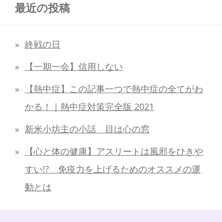
最近の投稿
終戦の日
【一期一会】信用しない
【熱中症】この記事一つで熱中症の全てがわ
かる！｜熱中症対策完全版 2021
新米小坊主の小話 目は心の窓
【心と体の健康】アスリートは風邪をひきや
すい!? 免疫力を上げるためのオススメの運
動とは