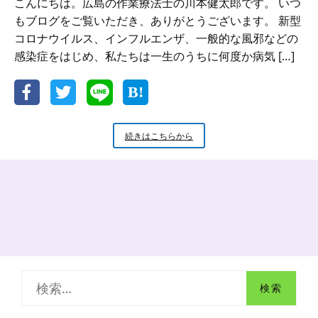
こんにちは。広島の作業療法士の川本健太郎です。 いつ
もブログをご覧いただき、ありがとうございます。 新型
コロナウイルス、インフルエンザ、一般的な風邪などの
感染症をはじめ、私たちは一生のうちに何度か病気 […]
【心
続きはこちらから
と
体
の
健
康】
免
疫
力
と
は？
検
｜
免
索
疫