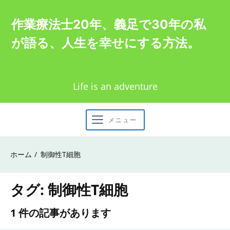
Skip
作業療法士20年、義足で30年の私
to
が語る、人生を幸せにする方法。
content
Life is an adventure
メニュー
ホーム
制御性T細胞
タグ:
制御性T細胞
1 件の記事があります