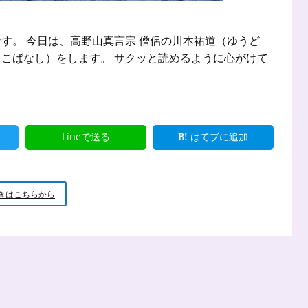
す。 今日は、高野山真言宗 僧侶の川本祐道（ゆうど
こばなし）をします。 サクッと読めるように心がけて
Lineで送る
はてブに追加
新
きはこちらから
米
小
坊
主
の
小
話
あ