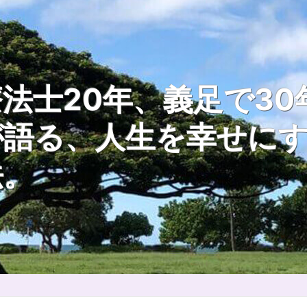
法士20年、義足で30
が語る、人生を幸せに
法。