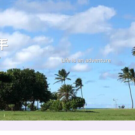
年
す
Life is an adventure