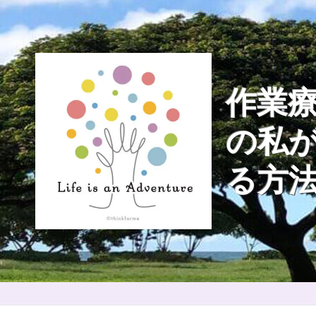
Skip
to
content
作業療
の私
る方