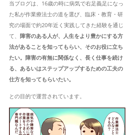
ん
当ブログは、16歳の時に病気で右足義足になっ
と
た私が作業療法士の道を選び、臨床・教育・研
の
出
究の場面で約20年近く実践してきた経験を通じ
会
い
て、
障害のある人が、人生をより豊かにする方
を
振
法があることを知ってもらい、そのお役に立ち
り
返
たい。障害の有無に関係なく、長く仕事を続け
る
る、あるいはステップアップするための工夫の
仕方を知ってもらいたい。
との目的で運営されています。