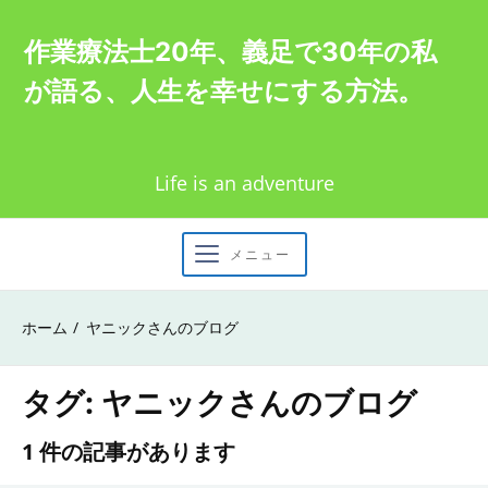
Skip
作業療法士20年、義足で30年の私
to
が語る、人生を幸せにする方法。
content
Life is an adventure
メニュー
ホーム
ヤニックさんのブログ
タグ:
ヤニックさんのブログ
1 件の記事があります