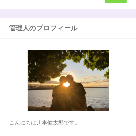
索
の
始
:
ま
り
管理人のプロフィール
の
き
っ
か
け
を
作
っ
て
く
だ
さ
っ
た
ヤ
ニ
ッ
こんにちは川本健太郎です。
ク
さ