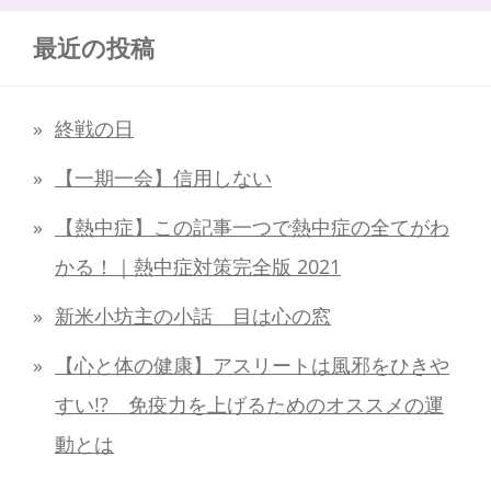
最近の投稿
終戦の日
【一期一会】信用しない
【熱中症】この記事一つで熱中症の全てがわ
かる！｜熱中症対策完全版 2021
新米小坊主の小話 目は心の窓
【心と体の健康】アスリートは風邪をひきや
すい!? 免疫力を上げるためのオススメの運
動とは