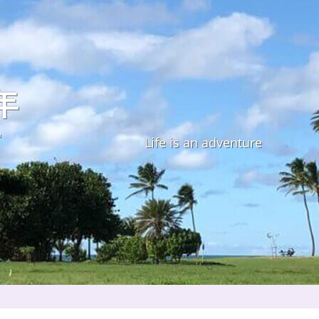
年
す
Life is an adventure