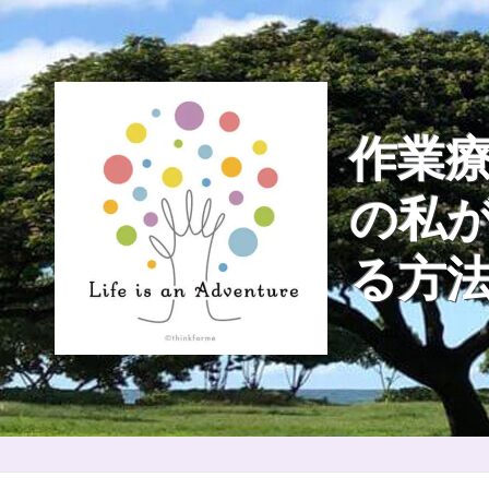
Skip
to
content
作業療
の私
る方