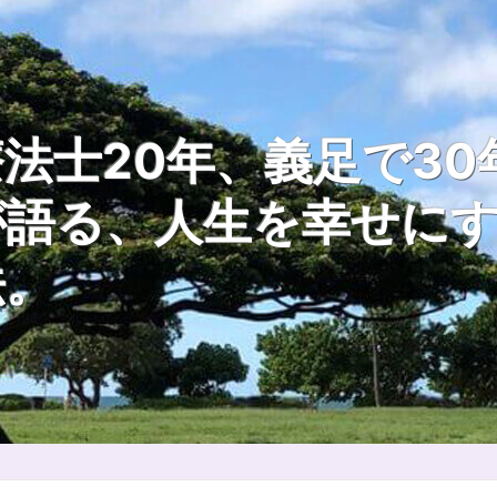
法士20年、義足で30
が語る、人生を幸せに
法。