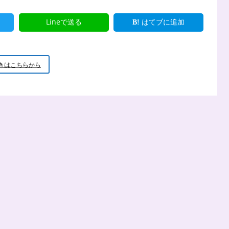
Lineで送る
はてブに追加
終
きはこちらから
戦
の
日