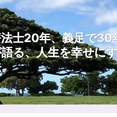
法士20年、義足で30
が語る、人生を幸せに
法。