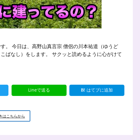
す。 今日は、高野山真言宗 僧侶の川本祐道（ゆうど
こばなし）をします。 サクッと読めるように心がけて
Lineで送る
はてブに追加
新
きはこちらから
米
小
坊
主