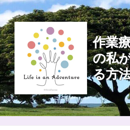
Skip
to
content
作業療
の私
る方