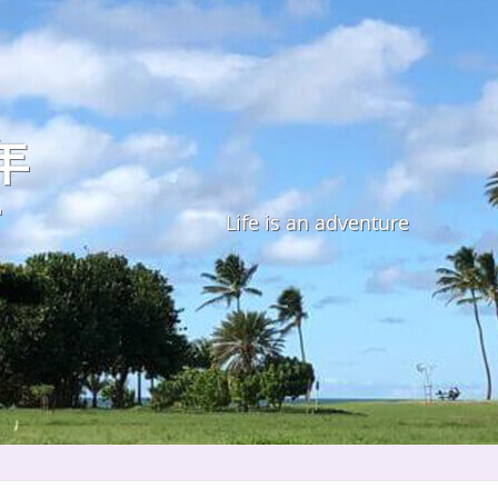
年
す
Life is an adventure