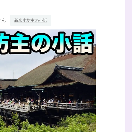
せん
新米小坊主の小話